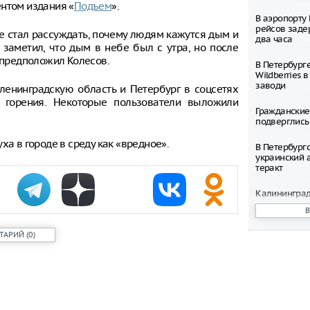
нтом издания «
Подъем
».
В аэропорту
рейсов заде
е стал рассуждать, почему людям кажутся дым и
два часа
н заметил, что дым в небе был с утра, но после
, предположил Колесов.
В Петербург
Wildberries 
заводи
ленинградскую область и Петербург в соцсетях
и горения. Некоторые пользователи выложили
Гражданские
подверглись
ха в городе в среду как «вредное».
В Петербург
украинский 
теракт
Калининград
любым вызов
Беспрозван
ТАРИЙ
(
0
)
Группу турис
унесло ветр
В Ленинград
начали разл
канистры по