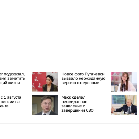
Количество 
аппаратов в
области воз
Порты Усть-Л
Ленобласти 
БПЛА
На Кольском
мошенники в
г подсказал,
Новое фото Пугачевой
емя заметить
вызвало неожиданную
щий жизни
версию о переломе
с 1 августа
Маск сделал
 пенсии на
неожиданное
цента
заявление о
завершении СВО
Гастроэн
Россия н