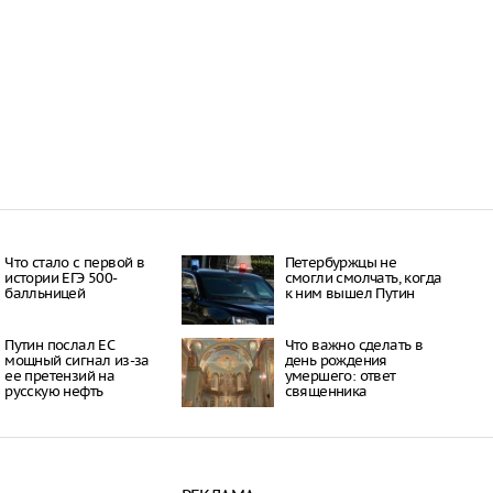
сбитых беспилотных
 Ленинградской
росло до 14
07:15
уга и Высоцк в
повреждены при ударе
09:29
 полуострове
ыдают себя за гидов
13:35
Что стало с первой в
Петербуржцы не
истории ЕГЭ 500-
смогли смолчать, когда
балльницей
к ним вышел Путин
Путин послал ЕС
Что важно сделать в
мощный сигнал из-за
день рождения
ее претензий на
умершего: ответ
русскую нефть
священника
теролог назвал
анесла