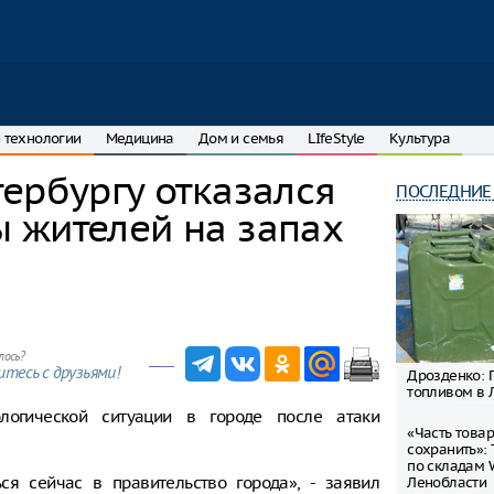
 технологии
Медицина
Дом и семья
LIfeStyle
Культура
ербургу отказался
ПОСЛЕДНИЕ
 жителей на запах
лось?
тесь с друзьями!
Дрозденко: П
топливом в 
логической ситуации в городе после атаки
«Часть това
сохранить»:
по складам W
ся сейчас в правительство города», - заявил
Ленобласти