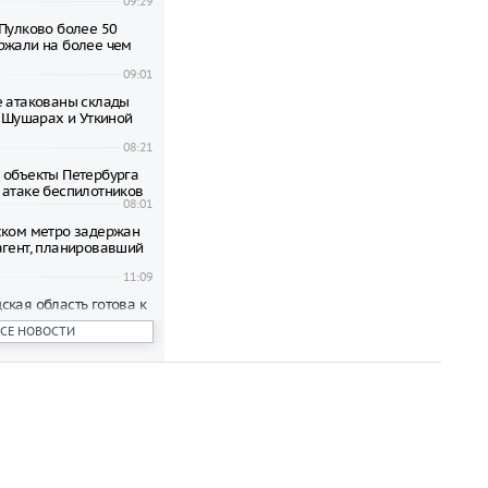
09:29
 Пулково более 50
ржали на более чем
09:01
е атакованы склады
в Шушарах и Уткиной
08:21
 объекты Петербурга
 атаке беспилотников
08:01
ском метро задержан
агент, планировавший
11:09
ская область готова к
ам – губернатор
ВСЕ НОВОСТИ
ных
07:02
тов с детьми на лодках
ом на Ладожское озеро
06:17
ской области АЗС
ивать бензин в
 10 литров
06:31