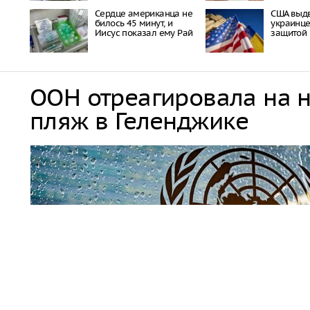
Сердце американца не
США выд
билось 45 минут, и
украинце
Иисус показал ему Рай
защитой
ООН отреагировала на 
пляж в Геленджике