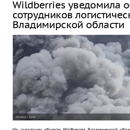
Wildberries уведомила 
сотрудников логистичес
Владимирской области
пожар / дым
На складском объекте Wildberries Владимирской обла