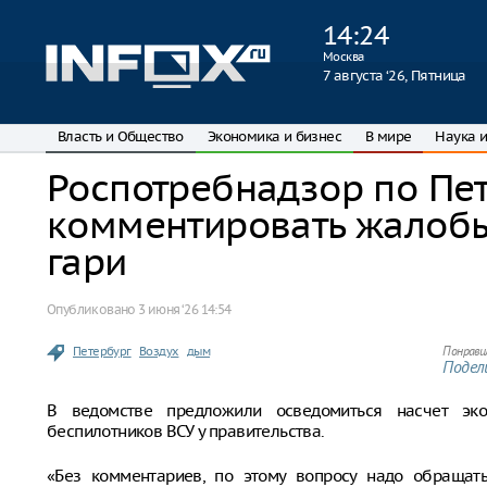
14
:
24
Москва
7 августа ‘26, Пятница
Власть и Общество
Экономика и бизнес
В мире
Наука и
Роспотребнадзор по Пет
комментировать жалобы
гари
Опубликовано
3 июня ‘26 14:54
Петербург
Воздух
дым
Понрави
Подели
В ведомстве предложили осведомиться насчет эко
беспилотников ВСУ у правительства.
«Без комментариев, по этому вопросу надо обращать