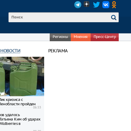
Регионы
Мнения
Пресс-Центр
 НОВОСТИ
РЕКЛАМА
ик кризиса с
Ленобласти пройден
06:53
ров удалось
 Татьяна Ким об ударах
ildberries в