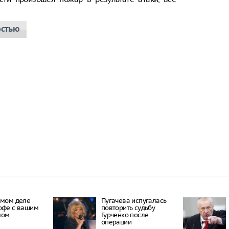
остью
амом деле
Пугачева испугалась
офе с вашим
повторить судьбу
мом
Гурченко после
операции