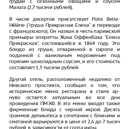
грудки с сезонными овощами и соусом
Малага (2,7 тысячи рублей).
В числе десертов присутствует Poire Belle-
Hélène ("груша Прекрасная Елена" в переводе
с французского). Он назван в честь парижской
премьеры оперетты Жака Оффенбаха "Елена
Прекрасная", состоявшейся в 1864 году. Это
блюдо из груши, отваренной в сиропе и
поданной с ванильным мороженым под
горячим шоколадным соусом, и его стоимость
составляет 1,3 тысячи рублей.
Другой отель, расположенный недалеко от
Невского проспекта, сообщил о том, что
историческое меню ресторана в стиле ар-
нуво остается актуальным во все дни
проведения ПМЭФ. В это меню входят также
фирменные блюда с черной икрой. Десять
граммов деликатеса в сочетании с блинами и
сметаной варьируются в цене от 2,6 до 7 тысяч
рублей, в зависимости от сорта икры.