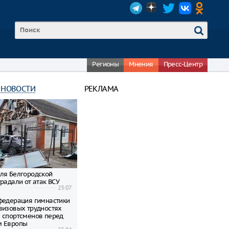
Регионы
Мнения
Пресс-Центр
 НОВОСТИ
РЕКЛАМА
ля Белгородской
радали от атак ВСУ
23:07
федерация гимнастики
визовых трудностях
 спортсменов перед
м Европы