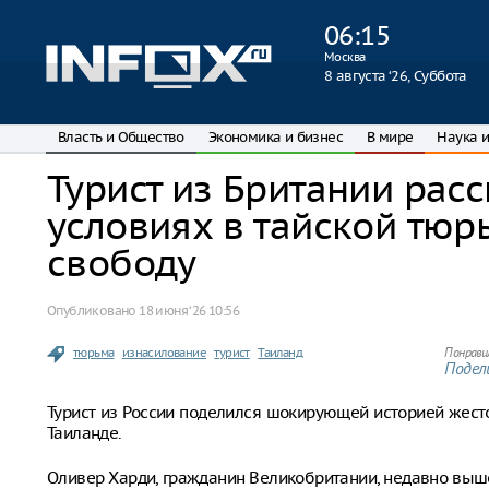
06
:
15
Москва
8 августа ‘26, Суббота
Власть и Общество
Экономика и бизнес
В мире
Наука и
Турист из Британии рас
условиях в тайской тюр
свободу
Опубликовано
18 июня ‘26 10:56
тюрьма
изнасилование
турист
Таиланд
Понрави
Подели
Турист из России поделился шокирующей историей жест
Таиланде.
Оливер Харди, гражданин Великобритании, недавно вышел