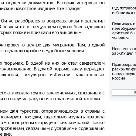
 и подделки документов. В своих интервью он
йское новостное издание The Thaiger.
Суд потребо
избавиться 
. Он не разобрался в вопросах визы и заплатил
Появилась и
 В результате в следующем году он был задержан
петербуржен
оторых позже и признали его виновным.
действий бы
человека
н провел в центре для мигрантов. Там, в одной
Новшества в
что создавало крайне неудобные условия.
за ЖКУ для 
х тюрьмах. В одной из них он стал свидетелем
Правоохран
изнасилование. В другой тюрьме, как утверждает
раскрыли фи
нацеленную 
алкоголя, регулярно избивали заключенных
России
Северные ол
 его атаковала группа заключенных, связанных с
Шпицбергене
и он получил рану ноги от пластиковой заточки.
причине
Тысячи груз
ием для туристов, отправляющихся в страны с
границе Укр
планирует поездки, тщательно изучать правила
угам проверенных юридических компаний. Также
Младенец ро
к проблемам, связанным с условиями содержания
часа после 
е виз.
матери, упав