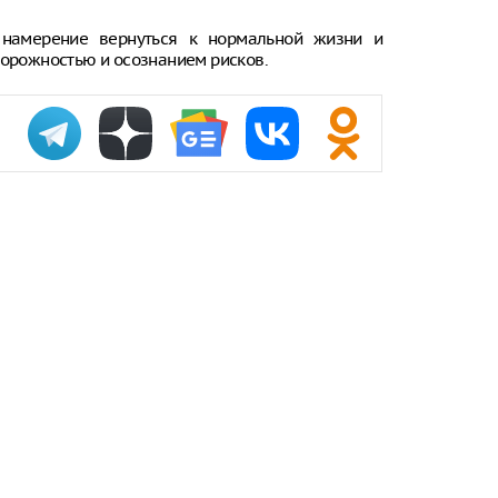
Онищенко: в
намерение вернуться к нормальной жизни и
быть введен
торожностью и осознанием рисков.
ношение ма
Звезда реал
кошкой из о
отвращение 
"Автостат": 
импортиров
Россию чере
каналы в ию
раза