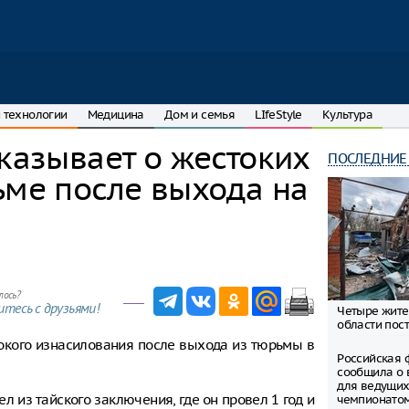
 технологии
Медицина
Дом и семья
LIfeStyle
Культура
сказывает о жестоких
ПОСЛЕДНИЕ
ьме после выхода на
лось?
тесь с друзьями!
Четыре жите
области пост
окого изнасилования после выхода из тюрьмы в
Российская 
сообщила о 
для ведущих
 из тайского заключения, где он провел 1 год и
чемпионато