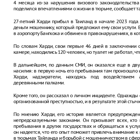
4 месяца из-за нарушения визового законодательства
поделился впечатлениями о жизни в тюрьме, сообщает та
27-летний Харди прибыл в Таиланд в начале 2023 года
деньги мошеннику, который предложил ему свои услуги.
в аэропорту Бангкока и обвинен в правонарушениях, в к
По словам Харди, свои первые 46 дней в заключении о
камере, находились 120 человек, но туалет не работал, 
В дальнейшем, по данным СМИ, он оказался еще в дву
насилия: в первую ночь его пребывания там произошло 
Харди, надзиратели, находясь под воздействием 
деревянными палками.
Кроме того, он рассказал о личном инциденте. Однажды
организованной преступностью, и в результате этой стычк
По мнению Харди, его история является предупрежден
непредсказуемыми законами. Он призывает всех, кто 
пребывания в других государствах и обращаться к усл
он надеется, что его опыт поможет привлечь внимание 
в тюрьмах Тайланда и борьбой с мошенничеством в сфер