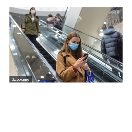
Здоровье
Вирусам вопреки: практическое
руководство по противовирусной
защите
08:00
Поздняя осень — время, когда «мелочи» решают
исход сезона.