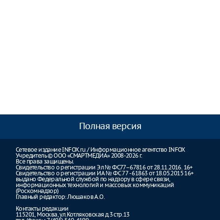
Полная версия
Сетевое издание INFOX.ru / Информационное агентство INFOX
Учредитель © ООО «СМАРТМЕДИА» 2008-2026 г.
Все права защищены.
Свидетельство о регистрации Эл № ФС77–67816 от 28.11.2016. 16+
Свидетельство о регистрации ИА № ФС 77 - 61863 от 18.05.2015 16+
выдано Федеральной службой по надзору в сфере связи,
информационных технологий и массовых коммуникаций
(Роскомнадзор)
Главный редактор: Люшаков А.О.
Контакты редакции
115201, Москва, ул.Котляковская д.3 стр.13