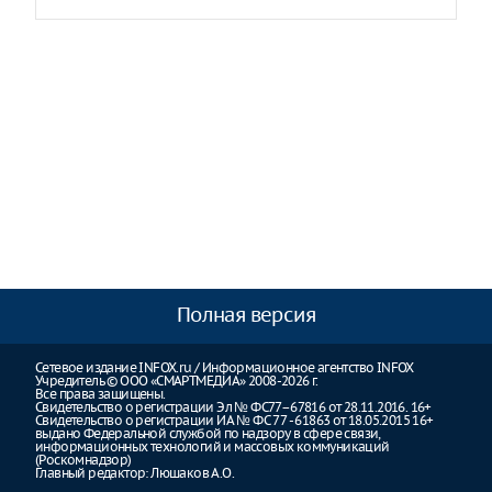
Полная версия
Сетевое издание INFOX.ru / Информационное агентство INFOX
Учредитель © ООО «СМАРТМЕДИА» 2008-2026 г.
Все права защищены.
Свидетельство о регистрации Эл № ФС77–67816 от 28.11.2016. 16+
Свидетельство о регистрации ИА № ФС 77 - 61863 от 18.05.2015 16+
выдано Федеральной службой по надзору в сфере связи,
информационных технологий и массовых коммуникаций
(Роскомнадзор)
Главный редактор: Люшаков А.О.