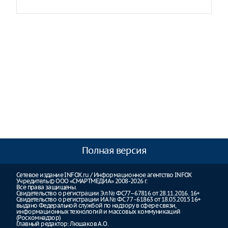
Полная версия
Сетевое издание INFOX.ru / Информационное агентство INFOX
Учредитель © ООО «СМАРТМЕДИА» 2008-2026 г.
Все права защищены.
Свидетельство о регистрации Эл № ФС77–67816 от 28.11.2016. 16+
Свидетельство о регистрации ИА № ФС 77 - 61863 от 18.05.2015 16+
выдано Федеральной службой по надзору в сфере связи,
информационных технологий и массовых коммуникаций
(Роскомнадзор)
Главный редактор: Люшаков А.О.