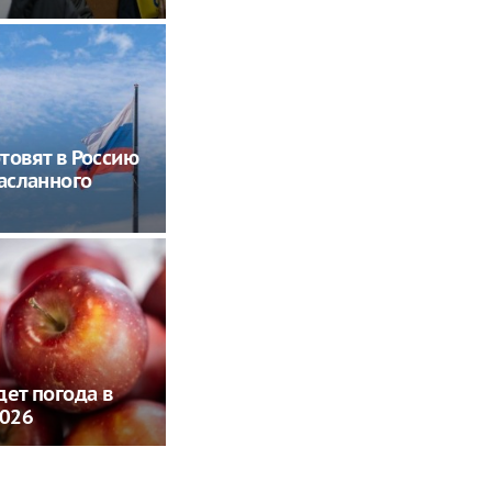
товят в Россию
засланного
дет погода в
2026