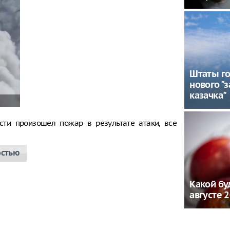
Штаты го
нового "
казачка"
сти произошел пожар в результате атаки, все
остью
Какой бу
августе 