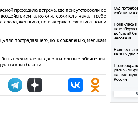
Суд потребо
няемой проходила встреча, где присутствовали её
избавиться 
воздействием алкоголя, сожитель начал грубо
ые слова, женщина, не выдержав, схватила нож и
Появилась и
петербуржен
действий бы
человека
щь для пострадавшего, но, к сожалению, медикам
Новшества в
за ЖКУ для 
т быть предъявлены дополнительные обвинения.
ердловской области.
Правоохран
раскрыли фи
нацеленную 
России
Северные ол
Шпицбергене
причине
Тысячи груз
границе Укр
Младенец ро
часа после 
матери, упав