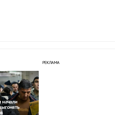
16:21
 период простуд может
о обязательное
сок
16:18
ити-шоу поужинала с
дной миски, вызвав
у зрителей
16:15
объем
анных автомобилей в
з альтернативные
ле увеличился в 1,6
16:13
РЕКЛАМА
и начали
выгонять
ов