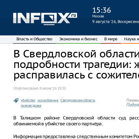
15
:
36
Москва
9 августа ‘26, Воскресен
Власть и Общество
Экономика и бизнес
В мире
Наука и
В Свердловской област
подробности трагедии:
расправилась с сожите
Опубликовано
8 июня ‘26 19:33
убийство
оскорбление
Свердловская область
Понрави
Подели
пьяная драка
В Талицком районе Свердловской области суд расс
обвиняемой в убийстве своего партнёра.
Информация предоставлена следственным комитетом Росс