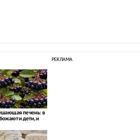
РЕКЛАМА
рушающая печень: в
божают и дети, и