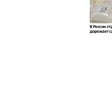
В России с
дорожает с
Удар по Кие
Путину не
 все границы".
Как обманули целую
е возмутились
страну, которая тоже