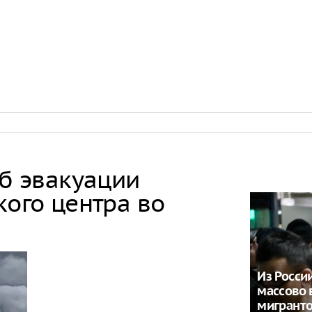
Онищенко: в
быть введен
ношение ма
Звезда реал
кошкой из о
отвращение 
"Автостат": 
импортиров
Россию чере
каналы в ию
раза
об эвакуации
кого центра во
Из Росси
массово 
мигрант