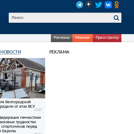
Регионы
Мнения
Пресс-Центр
 НОВОСТИ
РЕКЛАМА
ля Белгородской
радали от атак ВСУ
23:07
федерация гимнастики
визовых трудностях
 спортсменов перед
м Европы