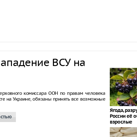
нападение ВСУ на
ерховного комиссара ООН по правам человека
кте на Украине, обязаны принять все возможные
Ягода, раз
России её о
остью
взрослые