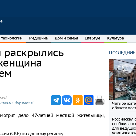
ье
 технологии
Медицина
Дом и семья
LIfeStyle
Культура
и раскрылись
ПОСЛЕДНИЕ
 женщина
лем
лось?
тесь с друзьями!
Четыре жите
области пост
мотрит дело 47-летней местной жительницы,
Российская 
сообщила о 
для ведущих
чемпионато
ии (СКР) по данному региону.