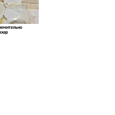
тремительно
ахар
ву: Китай сделал
ожиданный подарок
"Никто не полезет":
Путин увеличил
британцев потрясло
численность