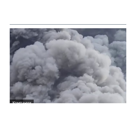
Компании
Wildberries уведомила об эвакуации
сотрудников логистического центра во
Владимирской области
11:28