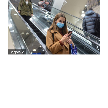
Здоровье
Вирусам вопреки: практическое
руководство по противовирусной
защите
08:00
Поздняя осень — время, когда «мелочи» решают
исход сезона.