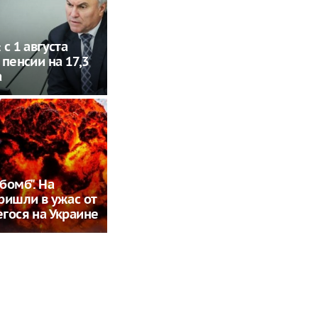
с 1 августа
 пенсии на 17,3
а
бомб". На
ришли в ужас от
гося на Украине