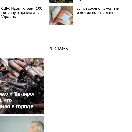
США: Иран готовит 100-
Банки срочно изменили
тысячную армию для
условия по вкладам
Украины
РЕКЛАМА
овали Таганрог
: что
ило в городе