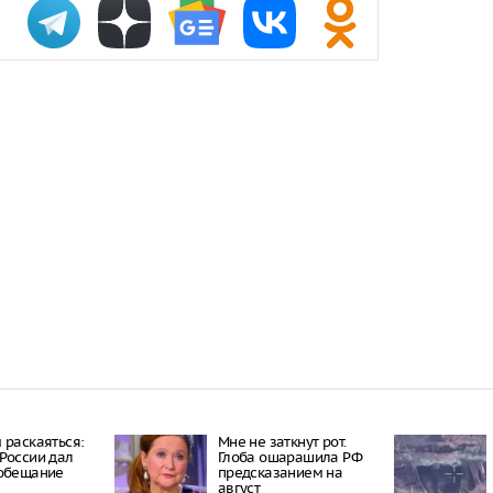
Онищенко: в
быть введен
ношение ма
Звезда реал
кошкой из о
отвращение 
"Автостат": 
импортиров
Россию чере
каналы в ию
раза
 раскаяться:
Мне не заткнут рот.
России дал
Глоба ошарашила РФ
 обещание
предсказанием на
август