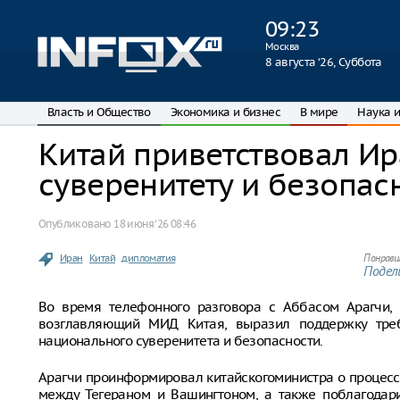
09
:
23
Москва
8 августа ‘26, Суббота
Власть и Общество
Экономика и бизнес
В мире
Наука и
Китай приветствовал Ир
суверенитету и безопас
Опубликовано
18 июня ‘26 08:46
Иран
Китай
дипломатия
Понрави
Подели
Во время телефонного разговора с Аббасом Арагчи, 
возглавляющий МИД Китая, выразил поддержку тре
национального суверенитета и безопасности.
Арагчи проинформировал китайскогоминистра о процес
между Тегераном и Вашингтоном, а также поблагодари