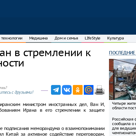
 технологии
Медицина
Дом и семья
LIfeStyle
Культура
ан в стремлении к
ПОСЛЕДНИЕ
ности
лось?
тесь с друзьями!
Четыре жите
иранским министром иностранных дел, Ван И,
области пост
бованиям Ирана в его стремлении к защите
Российская 
сообщила о 
се подписания меморандума о взаимопонимании
для ведущих
чемпионато
л Китай за активное содействие переговорам,