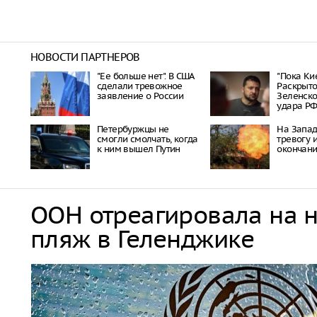
НОВОСТИ ПАРТНЕРОВ
"Ее больше нет". В США
"Пока Кие
сделали тревожное
Раскрыто
заявление о России
Зеленско
удара Р
Петербуржцы не
На Запад
смогли смолчать, когда
тревогу 
к ним вышел Путин
окончан
ООН отреагировала на 
пляж в Геленджике