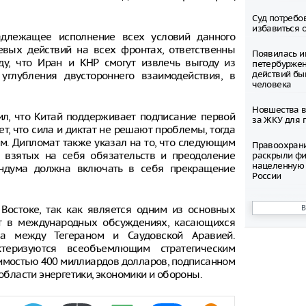
Суд потребо
избавиться 
адлежащее исполнение всех условий данного
вых действий на всех фронтах, ответственны
Появилась и
у, что Иран и КНР смогут извлечь выгоду из
петербуржен
действий бы
углубления двустороннего взаимодействия, в
человека
Новшества в
тил, что Китай поддерживает подписание первой
за ЖКУ для 
т, что сила и диктат не решают проблемы, тогда
м. Дипломат также указал на то, что следующим
Правоохран
взятых на себя обязательств и преодоление
раскрыли фи
нацеленную 
андума должна включать в себя прекращение
России
Северные ол
Востоке, так как является одним из основных
Шпицбергене
ет в международных обсуждениях, касающихся
причине
ка между Тегераном и Саудовской Аравией.
Тысячи груз
еризуются всеобъемлющим стратегическим
границе Укр
оимостью 400 миллиардов долларов, подписанном
 области энергетики, экономики и обороны.
Младенец ро
часа после 
матери, упав