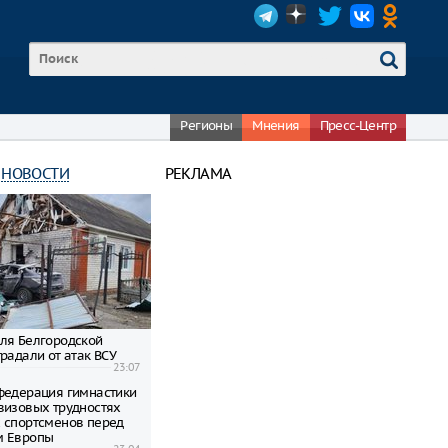
Регионы
Мнения
Пресс-Центр
 НОВОСТИ
РЕКЛАМА
ля Белгородской
радали от атак ВСУ
23:07
федерация гимнастики
визовых трудностях
 спортсменов перед
м Европы