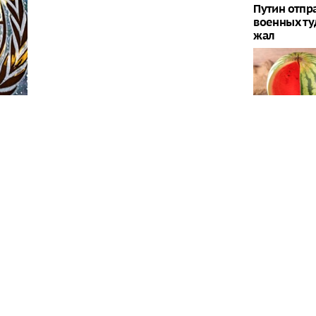
Путин отпр
военных туд
жал
Арбуз проти
самом деле
ерховного комиссара ООН по правам человека
кте на Украине, обязаны принять все возможные
остью
Что будет, 
каждый де