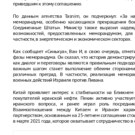
приведшим к этому соглашению.
По данным агентства Tasnim, он подчеркнул: «За н
меморандума, особенно касающихся прекращения бое
Соединенные Штаты». Министр также выразил надежд
возможностей, предоставленных меморандумом, для 
частности, в энергетическом и экономическом секторах.
Как сообщает «Синьхуа», Ван И, в свою очередь, отме
фазы меморандума. Он сказал, что история демонстрируе
как диалог и переговоры являются правильным подходо
важным шагом станет выполнение обеими сторонами 
различных преград. В частности, реализация мемор
военных действий Израиля против Ливана.
Китай проявляет интерес к стабильности на Ближнем 
покупателей иранской нефти. Пекин активно участву
иранского вопроса, и ранее играл роль посредни
Взаимоотношения между Китаем и Ираном характ
партнерством, основанным на 25-летнем соглашении ст
в марте 2021 года, которое охватывает сотрудничество в