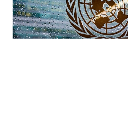
Совбез ООН
По мнению официального представителя Управления В
(УВКПЧ) Марты Уртадо, стороны, участвующие в конфли
меры для защиты мирных жителей от любых угроз.
Читать полн