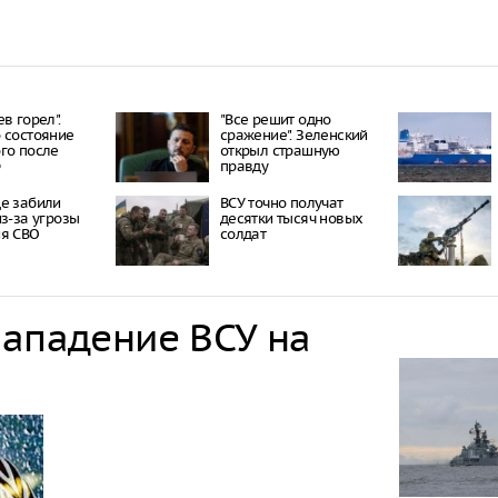
в горел".
"Все решит одно
 состояние
сражение". Зеленский
го после
открыл страшную
Ф
правду
е забили
ВСУ точно получат
из-за угрозы
десятки тысяч новых
ия СВО
солдат
нападение ВСУ на