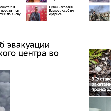
глость!" В
Путин наградил
 поразились
Баскова особым
ссии по Киеву
орденом
об эвакуации
кого центра во
ВСУ атак
ракетами
происход