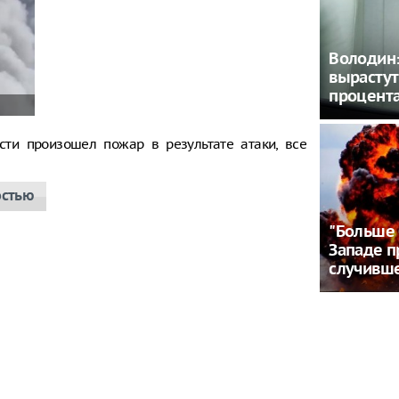
Володин: 
вырастут
процент
сти произошел пожар в результате атаки, все
остью
"Больше 
Западе п
случивше