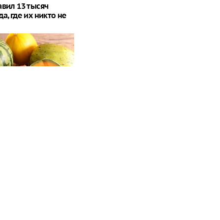
авил 13 тысяч
а, где их никто не
в дыни: что на
 полезнее
если есть творог
нь