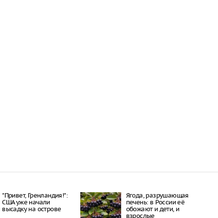
16:21
 период простуд может
о обязательное
сок
16:18
ити-шоу поужинала с
дной миски, вызвав
у зрителей
16:15
объем
анных автомобилей в
з альтернативные
ле увеличился в 1,6
16:13
"Привет, Гренландия!":
Ягода, разрушающая
США уже начали
печень: в России её
высадку на острове
обожают и дети, и
взрослые