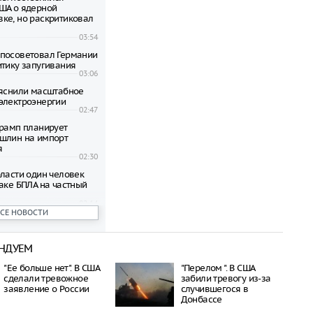
ША о ядерной
ке, но раскритиковал
03:54
посоветовал Германии
итику запугивания
03:06
ъяснили масштабное
электроэнергии
02:47
Трамп планирует
шлин на импорт
я
02:30
бласти один человек
аке БПЛА на частный
02:14
ВСЕ НОВОСТИ
на Фердман о
китайских курортах
ян
НДУЕМ
23:18
зрешена продажа
"Ее больше нет". В США
"Перелом ". В США
дартов Евро-2, Евро-3
сделали тревожное
забили тревогу из-за
заявление о России
случившегося в
23:08
Донбассе