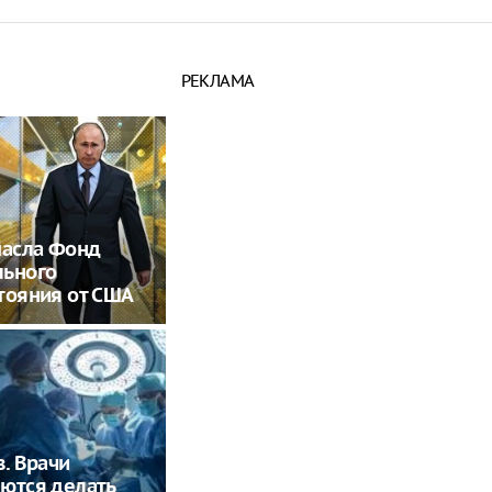
РЕКЛАМА
пасла Фонд
льного
тояния от США
в. Врачи
ются делать