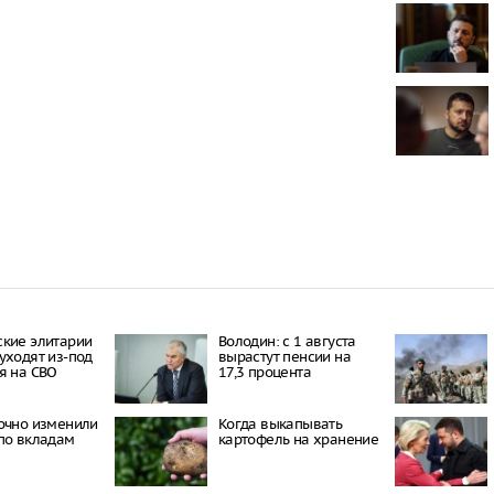
Эксперт Сам
причины рек
полноприво
России
97-летняя б
рекорд по с
летящего са
Росстат соо
дефляции в 
кие элитарии
Володин: с 1 августа
уходят из-под
вырастут пенсии на
я на СВО
17,3 процента
очно изменили
Когда выкапывать
по вкладам
картофель на хранение