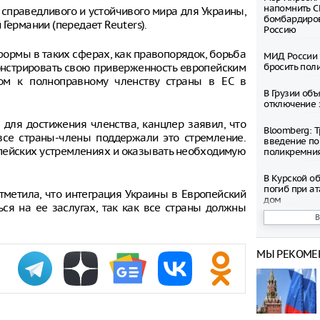
напомнить С
 справедливого и устойчивого мира для Украины,
бомбардиров
Германии (передает Reuters).
Россию
формы в таких сферах, как правопорядок, борьба
МИД России 
онстрировать свою приверженность европейским
бросить пол
гом к полноправному членству страны в ЕС в
В Грузии об
отключение 
 для достижения членства, канцлер заявил, что
Bloomberg: 
 все страны-члены поддержали это стремление.
введение по
опейских устремлениях и оказывать необходимую
поликремни
В Курской о
погиб при ат
тметила, что интеграция Украины в Европейский
дом
ься на ее заслугах, так как все страны должны
Эксперт Диа
популярных 
среди росси
МЫ РЕКОМЕ
В России ра
бензина стан
и Евро-4