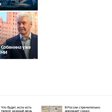
и
 Собянина уже
СМИ
Что будет, если есть
В России стремительно
творог каждый день
дорожает сахар