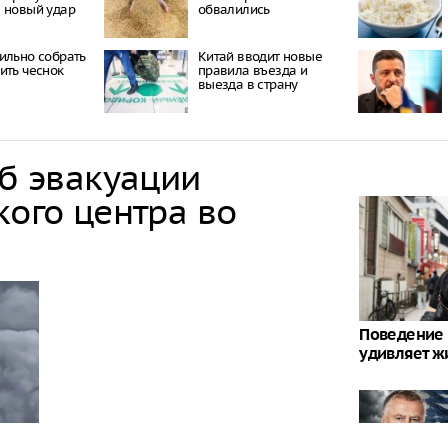
 новый удар
обвалились
ильно собрать
Китай вводит новые
ить чеснок
правила въезда и
выезда в страну
об эвакуации
кого центра во
Поведение 
удивляет ж