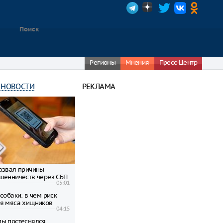
Регионы
Мнения
Пресс-Центр
 НОВОСТИ
РЕКЛАМА
азвал причины
шенничеств через СБП
05:01
собаки: в чем риск
я мяса хищников
04:15
ы постеснялся