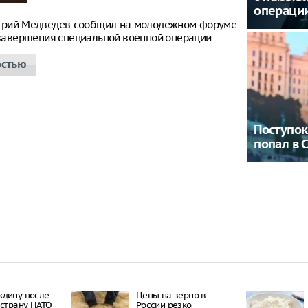
операци
итрий Медведев сообщил на молодежном форуме
е завершения специальной военной операции.
остью
Поступок
попал в 
ждину после
Цены на зерно в
 страну НАТО
России резко