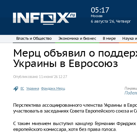
05
:
17
Москва
6 августа ‘26, Четверг
Власть и Общество
Экономика и бизнес
В мире
Наука и
Мерц объявил о поддер
Украины в Евросоюз
Опубликовано
11 июня ‘26 12:27
ЕС
Украина
Фридрих Мерц
Понрави
Подели
Перспектива ассоциированного членства Украины в Евр
участвовать в заседаниях Совета Европейского союза и С
С таким мнением выступил канцлер Германии Фридрих 
европейского комиссара, хотя без права голоса.