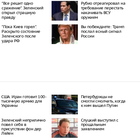
ородов озвучил
"Все решит одно
Рубио отреагировал на
ордного спроса на
сражение". Зеленский
требование перестать
дные автомобили в
открыл страшную
накачивать ВСУ
правду
оружием
23:03
ританка установила
"Пока Киев горел".
Вы побеждаете: Трамп
тоянию на крыле
Раскрыто состояние
послал ясный сигнал
молета
Зеленского после
России
23:00
удара РФ
бщил о первой
России с мая
22:50
США: Иран готовит 100-
Петербуржцы не
тысячную армию для
смогли смолчать, когда
Украины
к ним вышел Путин
Зеленский неприлично
Слуцкий выступил с
повел cебя в
прощальным
присутствии фон дер
заявлением
Ляйен