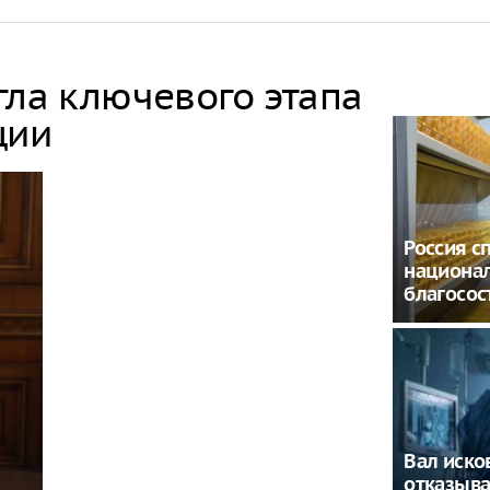
гла ключевого этапа
ции
Россия с
национа
благосос
Вал иско
отказыва