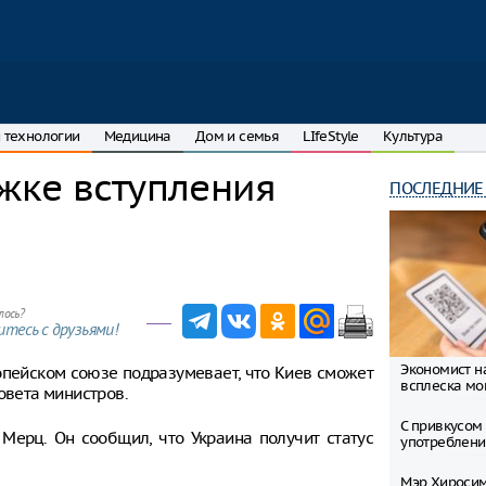
 технологии
Медицина
Дом и семья
LIfeStyle
Культура
жке вступления
ПОСЛЕДНИЕ
лось?
тесь с друзьями!
Экономист н
опейском союзе подразумевает, что Киев сможет
всплеска мо
овета министров.
С привкусом 
Мерц. Он сообщил, что Украина получит статус
употреблени
Мэр Хиросим