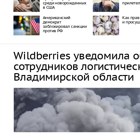
среди новорожденных
прилетел
в США
Американский
Как прав
демократ
и просуш
заблокировал санкции
против РФ
Wildberries уведомила 
сотрудников логистичес
Владимирской области