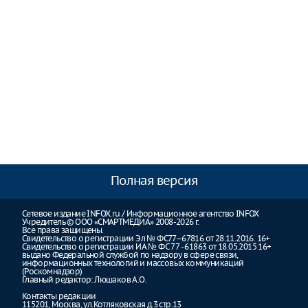
Полная версия
Сетевое издание INFOX.ru / Информационное агентство INFOX
Учредитель © ООО «СМАРТМЕДИА» 2008-2026 г.
Все права защищены.
Свидетельство о регистрации Эл № ФС77–67816 от 28.11.2016. 16+
Свидетельство о регистрации ИА № ФС 77 - 61863 от 18.05.2015 16+
выдано Федеральной службой по надзору в сфере связи,
информационных технологий и массовых коммуникаций
(Роскомнадзор)
Главный редактор: Люшаков А.О.
Контакты редакции
115201, Москва, ул.Котляковская д.3 стр.13