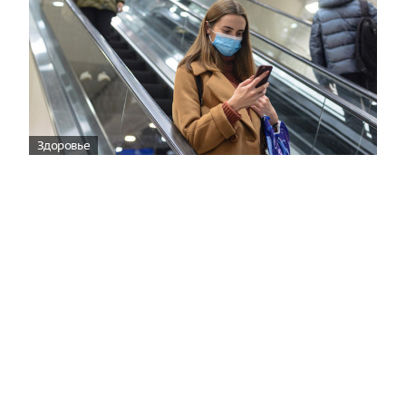
Здоровье
Вирусам вопреки: практическое
руководство по противовирусной
защите
08:00
Поздняя осень — время, когда «мелочи» решают
исход сезона.