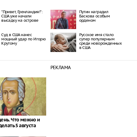
"Привет, Гренландия!":
Путин наградил
США уже начали
Баскова особым
высадку на острове
орденом
Суд в США нанес
Русское имя стало
мощный удар по Игорю
супер популярным
Крутому
среди новорожденных
в США
РЕКЛАМА
ень. Что можно и
делать 5 августа