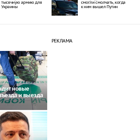
тысячную армию для
смогли смолчать, когда
Украины
к ним вышел Путин
РЕКЛАМА
одит новые
въезда и выезда