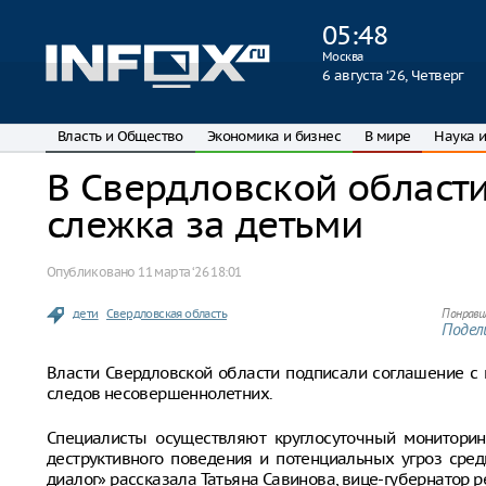
05
:
48
Москва
6 августа ‘26, Четверг
Власть и Общество
Экономика и бизнес
В мире
Наука и
В Свердловской области
слежка за детьми
Опубликовано
11 марта ‘26 18:01
дети
Свердловская область
Понрави
Подели
Власти Свердловской области подписали соглашение 
следов несовершеннолетних.
Специалисты осуществляют круглосуточный мониторин
деструктивного поведения и потенциальных угроз сре
диалог» рассказала Татьяна Савинова, вице-губернатор р