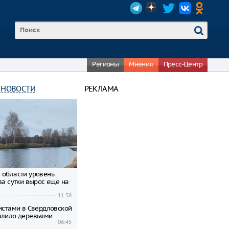
Регионы
Мнения
Пресс-Центр
 НОВОСТИ
РЕКЛАМА
 области уровень
за сутки вырос еще на
11:58
ристами в Свердловской
алило деревьями
06:45