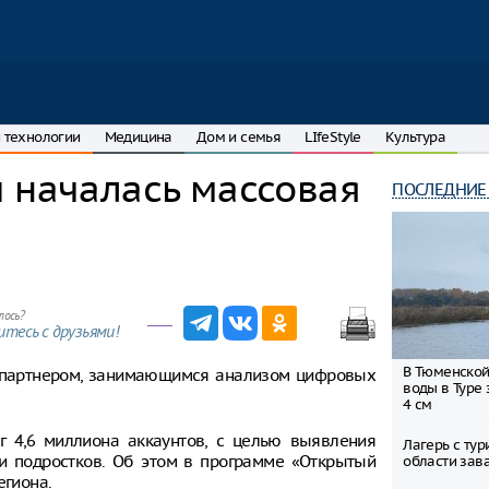
 технологии
Медицина
Дом и семья
LIfeStyle
Культура
 началась массовая
ПОСЛЕДНИЕ
лось?
тесь с друзьями!
В Тюменской
с партнером, занимающимся анализом цифровых
воды в Туре 
4 см
г 4,6 миллиона аккаунтов, с целью выявления
Лагерь с ту
ди подростков. Об этом в программе «Открытый
области зав
егиона.