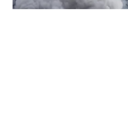
пожар / дым
На складском объекте Wildberries Владимирской обла
работники были выведены в безопасное место.
Читать полн