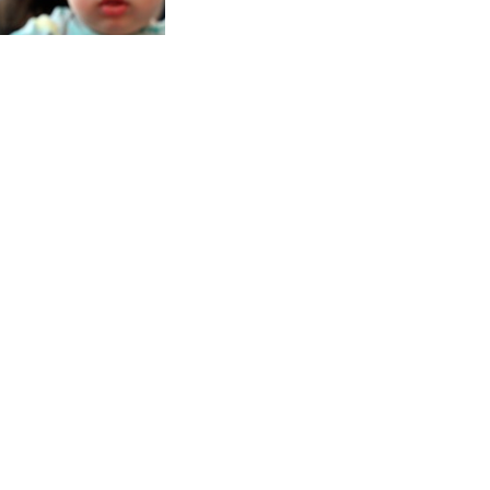
рожденных стали
зывать русским
китайских туристов
ителей России