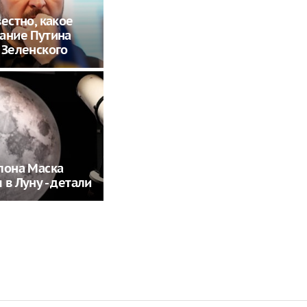
вестно, какое
ание Путина
 Зеленского
лона Маска
 в Луну - детали