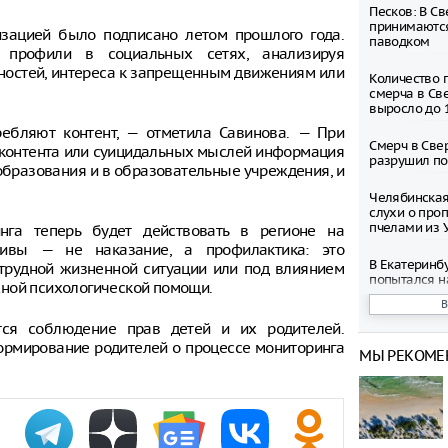
Песков: В С
принимаются
зацией было подписано летом прошлого года.
паводком
 профили в социальных сетях, анализируя
ностей, интереса к запрещенным движениям или
Количество 
смерча в Св
выросло до 
ребляют контент, — отметила Савинова. — При
Смерч в Све
 контента или суицидальных мыслей информация
разрушил по
 образования и в образовательные учреждения, и
Челябинская
слухи о про
пчелами из 
инга теперь будет действовать в регионе на
тивы — не наказание, а профилактика: это
В Екатеринб
трудной жизненной ситуации или под влиянием
попытался н
жной психологической помощи.
Дениса Пас
ся соблюдение прав детей и их родителей.
В Курганско
ормирование родителей о процессе мониторинга
режим беспи
МЫ РЕКОМЕ
Владельцам 
беспилотник
Екатеринбур
рублей