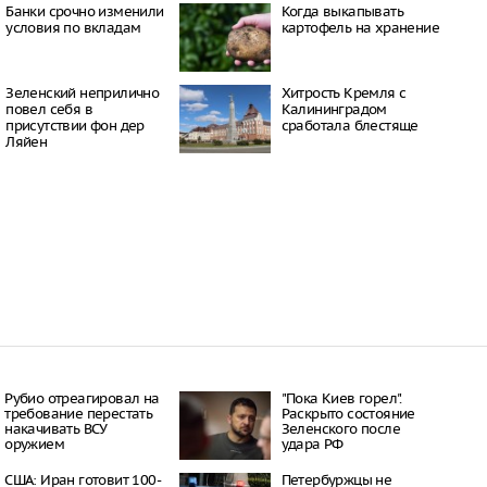
Банки срочно изменили
Когда выкапывать
к пострадали при
условия по вкладам
картофель на хранение
а школу в Челябинске
09:53
урге школьники вышли
но перепутали
Зеленский неприлично
Хитрость Кремля с
р и Роскадастр
повел cебя в
Калининградом
14:10
присутствии фон дер
сработала блестяще
Ляйен
 области 9-летнюю
обязал платить по
10:35
Рубио отреагировал на
"Пока Киев горел".
требование перестать
Раскрыто состояние
накачивать ВСУ
Зеленского после
оружием
удара РФ
США: Иран готовит 100-
Петербуржцы не