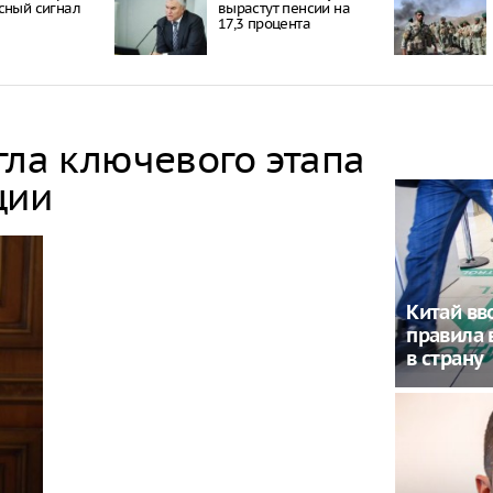
сный сигнал
вырастут пенсии на
17,3 процента
гла ключевого этапа
ции
Китай вв
правила 
в страну