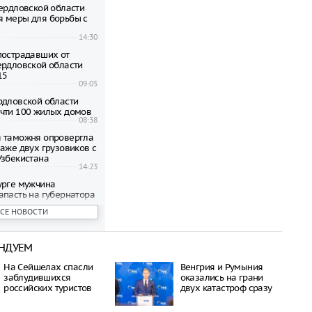
вердловской области
 меры для борьбы с
14:30
пострадавших от
ердловской области
15
09:05
рдловской области
чти 100 жилых домов
08:38
 таможня опровергла
паже двух грузовиков с
Узбекистана
14:23
урге мужчина
апасть на губернатора
лера
ВСЕ НОВОСТИ
13:38
й области введён
лотной опасности
НДУЕМ
09:19
пострадавших от
На Сейшелах спасли
Венгрия и Румыния
ов квартир в
заблудившихся
оказались на грани
ге выплатят по 15 000
российских туристов
двух катастроф сразу
12:06