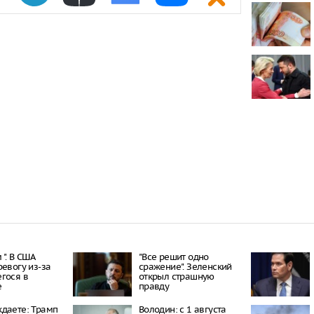
Пять челове
нападении н
В Екатеринб
на протест, 
Роскомнадзо
В Тюменской
девочку суд 
кредиту
". В США
"Все решит одно
ревогу из-за
сражение". Зеленский
гося в
открыл страшную
е
правду
даете: Трамп
Володин: с 1 августа