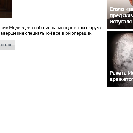
Стало из
предсказ
испугало
итрий Медведев сообщил на молодежном форуме
е завершения специальной военной операции.
остью
Ракета И
врежется