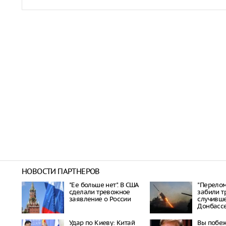
НОВОСТИ ПАРТНЕРОВ
"Ее больше нет". В США
"Перелом 
сделали тревожное
забили т
заявление о России
случивше
Донбасс
Удар по Киеву: Китай
Вы побеж