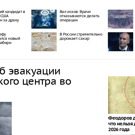
ий кандидат в
Вал исков. Врачи
 США
отказываются делать
н за драку
операции
ефу
В России стремительно
ился новый
дорожает сахар
Сибири
об эвакуации
кого центра во
Феодоров д
что нельзя 
2026 года