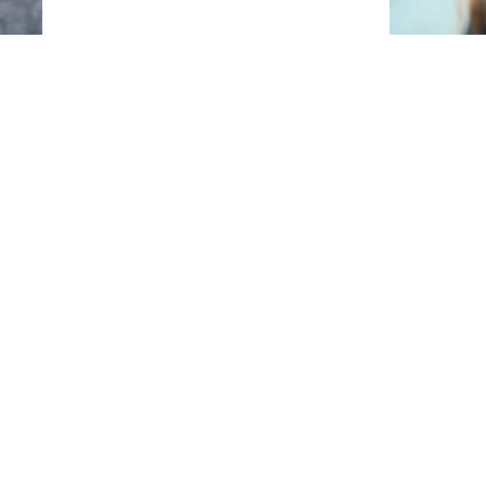
В США ново
массово на
именем
сти произошел пожар в результате атаки, все
остью
Поведение 
удивляет ж